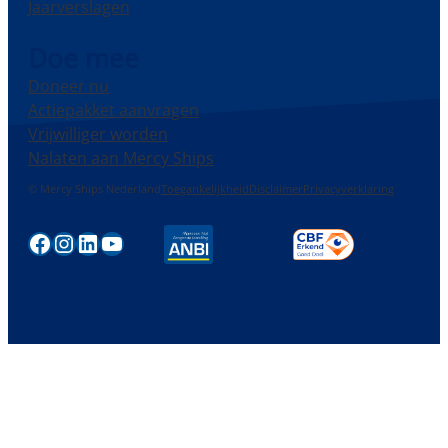
Jaarverslagen
Doe mee
Doneer nu
Actiepakket aanvragen
Vrijwilliger worden
Nalaten aan Mercy Ships
© Mercy Ships Nederland
Toegankelijkheid
Disclaimer
Privacyverklaring
Facebook
Instagram
LinkedIn
YouTube
Stap
1
van
4,