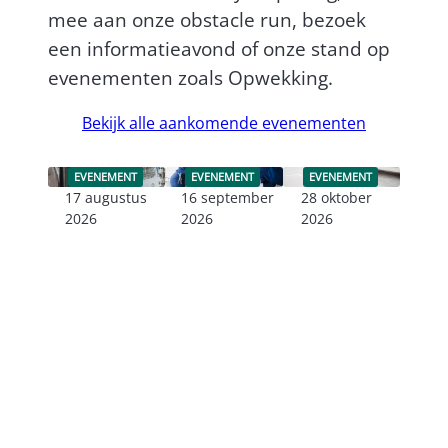
mee aan onze obstacle run, bezoek
een informatieavond of onze stand op
evenementen zoals Opwekking.
Bekijk alle aankomende evenementen
EVENEMENT
EVENEMENT
EVENEMENT
17 augustus
16 september
28 oktober
2026
2026
2026
Lees verder
Lees verder
Lees verder
Informatieavon
Informatieavon
Informatieavon
d
d
d
vrijwilligerswer
vrijwilligerswer
vrijwilligerswer
k aan boord
k aan boord
k aan boord