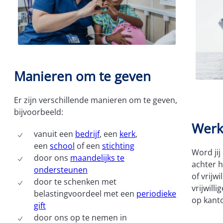
Manieren om te geven
Er zijn verschillende manieren om te geven,
bijvoorbeeld:
Werk
vanuit een
bedrijf
, een
kerk
,
een
school
of een
stichting
Word jij
door ons
maandelijks te
achter h
ondersteunen
of vrijw
door te schenken met
vrijwill
belastingvoordeel met een
periodieke
op kanto
gift
door ons op te nemen in