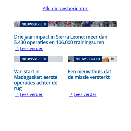
Alle nieuwsberichten
NIEUWSBERICHT
Drie jaar impact in Sierra Leone: meer dan
5.430 operaties en 106.000 trainingsuren
Lees verder
:
Drie
NIEUWSBERICHT
NIEUWSBERICHT
jaar
impact
Van start in
Een nieuw thuis dat
in
Madagaskar: eerste
de missie versterkt
Sierra
operaties achter de
Leone:
rug
meer
Lees verder
Lees verder
:
:
dan
Van
Een
5.430
start
nieuw
operaties
in
thuis
en
Madagaskar:
dat
106.000
eerste
de
trainingsuren