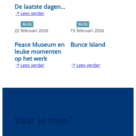
De laatste dagen…
Lees verder
:
De
BLOG
BLOG
laatste
22 februari 2026
15 februari 2026
dagen…
Peace Museum en
Bunce Island
leuke momenten
op het werk
Lees verder
Lees verder
:
:
Peace
Bunce
Museum
Island
en
leuke
momenten
op
het
Vaar je mee?
werk