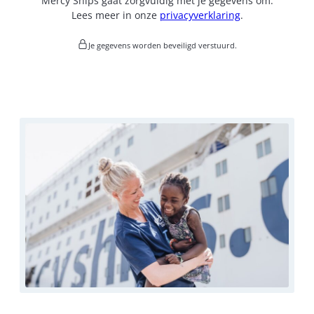
Mercy Ships gaat zorgvuldig met je gegevens om.
M
Lees meer in onze
privacyverklaring
.
A
A
N
Je gegevens worden beveiligd verstuurd.
D
E
L
I
J
K
S