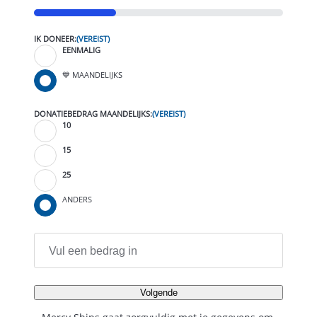
33%
IK DONEER:
(VEREIST)
EENMALIG
💙 MAANDELIJKS
DONATIEBEDRAG MAANDELIJKS:
(VEREIST)
10
15
25
ANDERS
I
K
D
O
N
Volgende
E
E
R