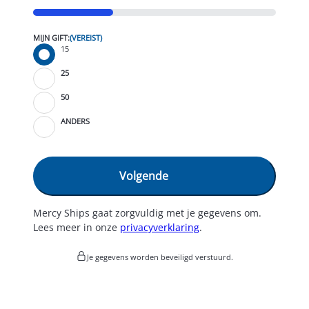
33%
MIJN GIFT:
(VEREIST)
JE BETAALT EENMALIG:
15
PRIJS:
25
50
ANDERS
Mercy Ships gaat zorgvuldig met je gegevens om.
Lees meer in onze
privacyverklaring
.
Je gegevens worden beveiligd verstuurd.