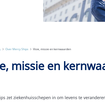
Over Mercy Ships
Visie, missie en kernwaarden
s
ie, missie en kernw
ps zet ziekenhuisschepen in om levens te veranderen