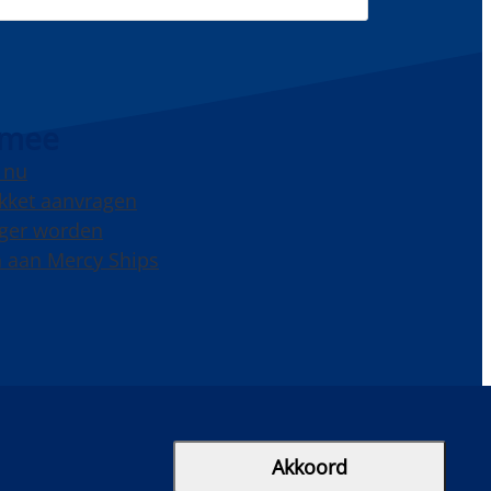
 mee
 nu
kket aanvragen
liger worden
 aan Mercy Ships
cebook
Instagram
LinkedIn
YouTube
Akkoord