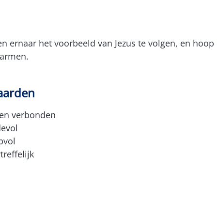
n ernaar het voorbeeld van Jezus te volgen, en hoop
 armen.
aarden
en verbonden
devol
pvol
reffelijk