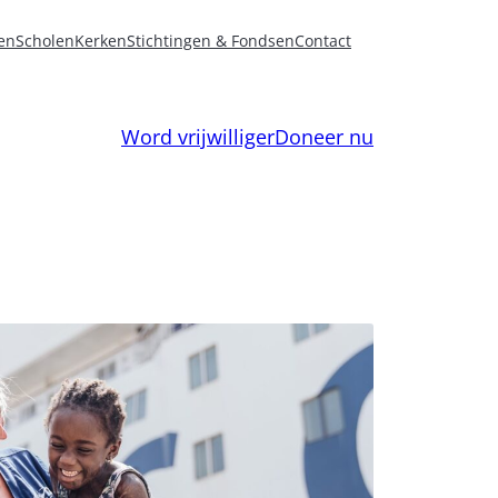
en
Scholen
Kerken
Stichtingen & Fondsen
Contact
Word vrijwilliger
Doneer nu