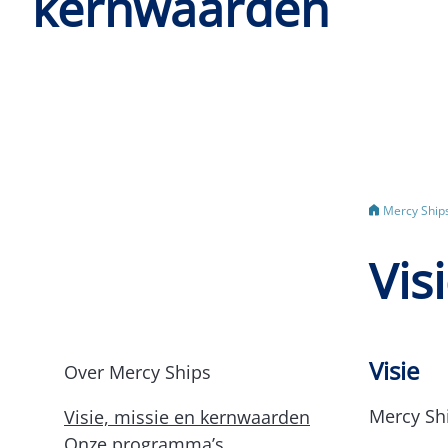
kernwaarden
Mercy Ship
Vis
Visie
Over Mercy Ships
Mercy Shi
Visie, missie en kernwaarden
Onze programma’s