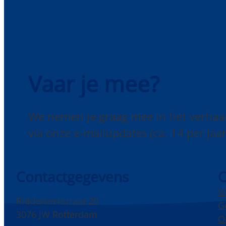
Vaar je mee?
We nemen je graag mee in het verhaa
via onze e-mailupdates (ca. 14 per jaar
Contactgegevens
O
V
Ridderkerkstraat 20
G
3076 JW Rotterdam
O