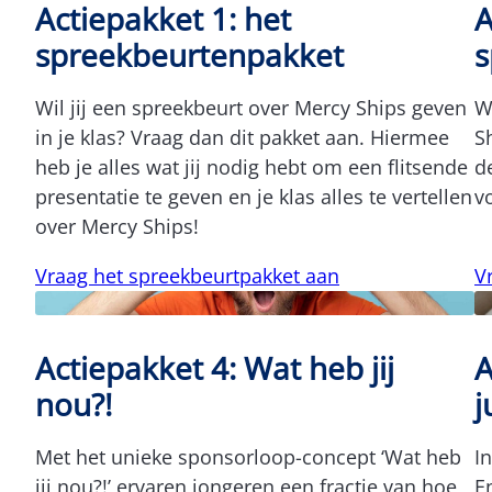
Actiepakket 1: het
A
spreekbeurtenpakket
s
Wil jij een spreekbeurt over Mercy Ships geven
W
in je klas? Vraag dan dit pakket aan. Hiermee
S
heb je alles wat jij nodig hebt om een flitsende
d
presentatie te geven en je klas alles te vertellen
v
over Mercy Ships!
Vraag het spreekbeurtpakket aan
V
Actiepakket 4: Wat heb jij
A
nou?!
j
Met het unieke sponsorloop-concept ‘Wat heb
I
jij nou?!’ ervaren jongeren een fractie van hoe
E