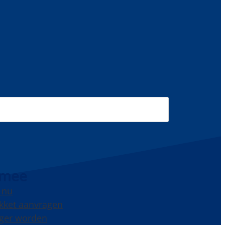
 mee
 nu
kket aanvragen
liger worden