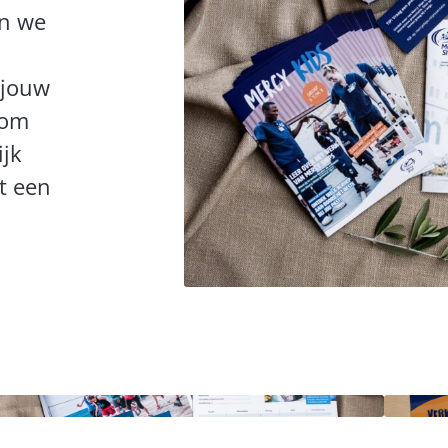
en we
 jouw
 om
ijk
t een