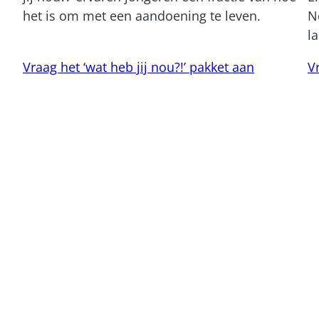
het is om met een aandoening te leven.
N
l
Vraag het ‘wat heb jij nou?!’ pakket aan
V