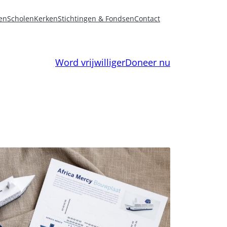
en
Scholen
Kerken
Stichtingen & Fondsen
Contact
Word vrijwilliger
Doneer nu