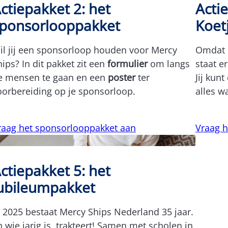
ctiepakket 2: het
Acti
ponsorlooppakket
Koet
il jij een sponsorloop houden voor Mercy
Omdat 
hips? In dit pakket zit een
formulier
om langs
staat e
e mensen te gaan en een
poster
ter
Jij kunt
oorbereiding op je sponsorloop.
alles w
raag het sponsorlooppakket aan
Vraag h
ctiepakket 5: het
ubileumpakket
n 2025 bestaat Mercy Ships Nederland 35 jaar.
n wie jarig is, trakteert! Samen met scholen in