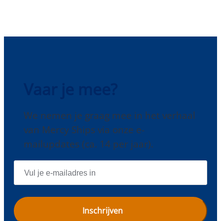
Vaar je mee?
We nemen je graag mee in het verhaal
van Mercy Ships via onze e-
mailupdates (ca. 14 per jaar).
E
-
M
A
I
L
A
D