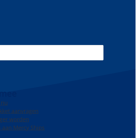
 mee
 nu
kket aanvragen
liger worden
 aan Mercy Ships