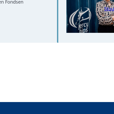
 en Fondsen
Rela
Stuu