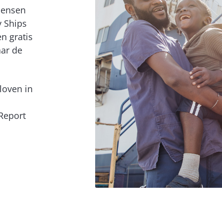
 mensen
y Ships
n gratis
aar de
loven in
Report
.