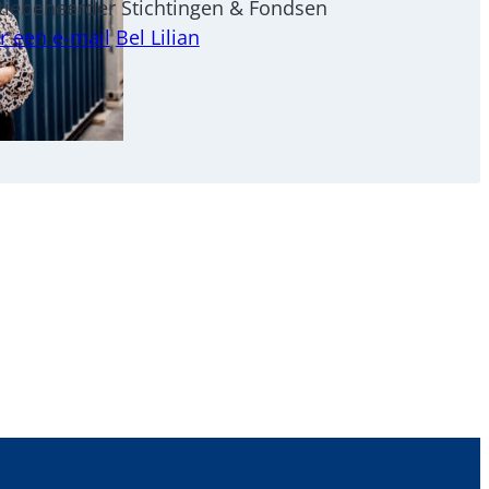
tiebeheerder Stichtingen & Fondsen
r een e-mail
Bel Lilian