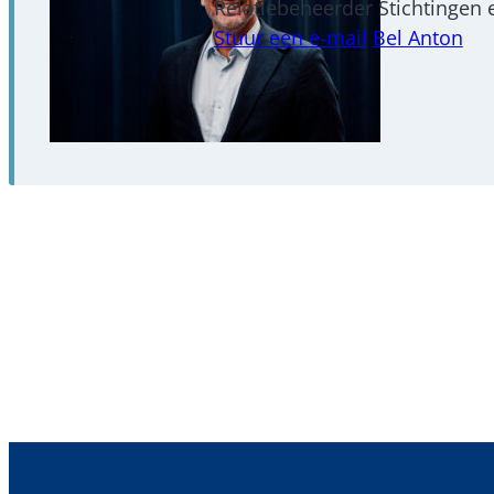
Relatiebeheerder Stichtingen
Stuur een e-mail
Bel Anton