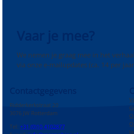
Vaar je mee?
We nemen je graag mee in het verhaa
via onze e-mailupdates (ca. 14 per jaar
Contactgegevens
O
V
Ridderkerkstraat 20
G
3076 JW Rotterdam
O
O
Tel:
+31 (0)10 4102877
J