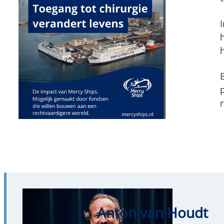
I
p
r
Anton van Houdt