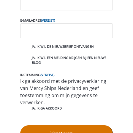
E
R
E
I
E-MAILADRES
(VEREIST)
S
T
)
A
JA, IK WIL DE NIEUWSBRIEF ONTVANGEN
A
N
JA, IK WIL EEN MELDING KRIJGEN BIJ EEN NIEUWE
M
BLOG
E
L
D
INSTEMMING
(VEREIST)
I
Ik ga akkoord met de privacyverklaring
N
van Mercy Ships Nederland en geef
G
E
toestemming om mijn gegevens te
N
verwerken.
JA, IK GA AKKOORD