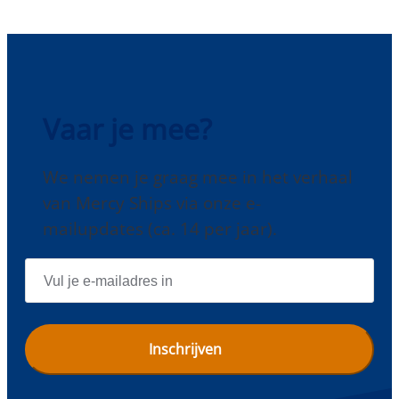
Vaar je mee?
We nemen je graag mee in het verhaal
van Mercy Ships via onze e-
mailupdates (ca. 14 per jaar).
E
-
M
A
I
L
A
D
R
E