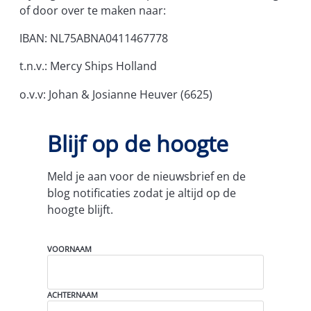
of door over te maken naar:
IBAN: NL75ABNA0411467778
t.n.v.: Mercy Ships Holland
o.v.v: Johan & Josianne Heuver (6625)
Blijf op de hoogte
Meld je aan voor de nieuwsbrief en de
blog notificaties zodat je altijd op de
hoogte blijft.
N
VOORNAAM
A
A
M
(
ACHTERNAAM
V