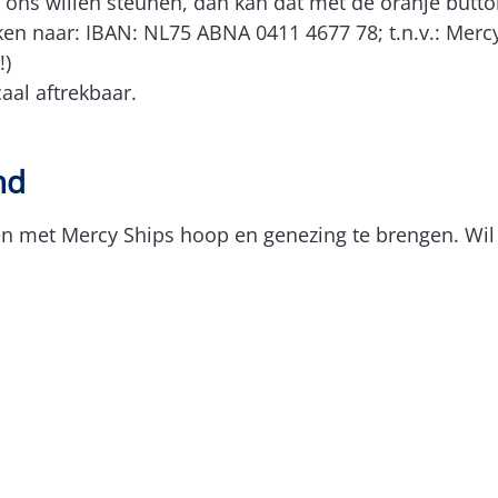
jij ons willen steunen, dan kan dat met de oranje butt
en naar: IBAN: NL75 ABNA 0411 4677 78; t.n.v.: Mercy
!)
caal aftrekbaar.
nd
men met Mercy Ships hoop en genezing te brengen. Wil j