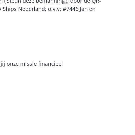
on (‘Steun deze bemanning’), door de QR-
 Ships Nederland; o.v.v: #7446 Jan en
ij onze missie financieel