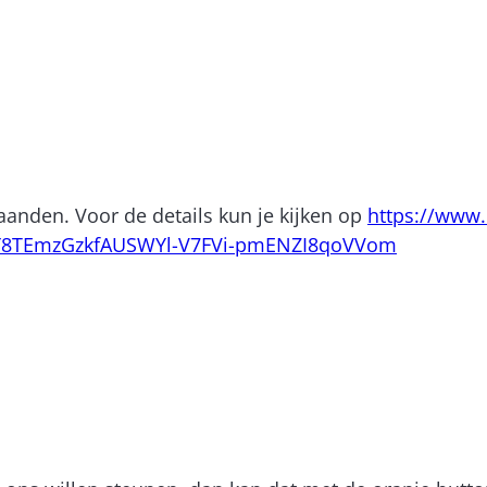
anden. Voor de details kun je kijken op
https://www.
Y8TEmzGzkfAUSWYl-V7FVi-pmENZI8qoVVom