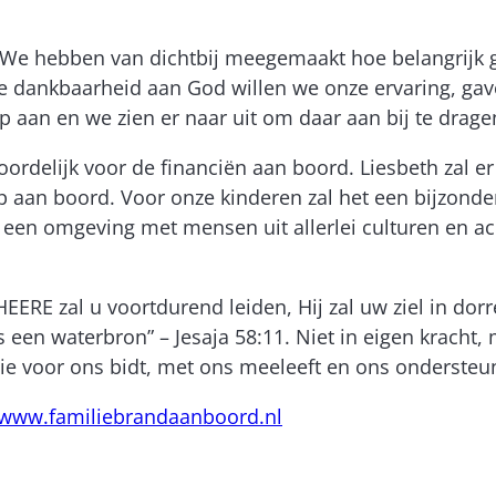
 We hebben van dichtbij meegemaakt hoe belangrijk g
e dankbaarheid aan God willen we onze ervaring, gaven
p aan en we zien er naar uit om daar aan bij te drage
woordelijk voor de financiën aan boord. Liesbeth zal er
aan boord. Voor onze kinderen zal het een bijzonder
 een omgeving met mensen uit allerlei culturen en a
ERE zal u voortdurend leiden, Hij zal uw ziel in dor
als een waterbron” – Jesaja 58:11. Niet in eigen kracht
die voor ons bidt, met ons meeleeft en ons ondersteun
www.familiebrandaanboord.nl