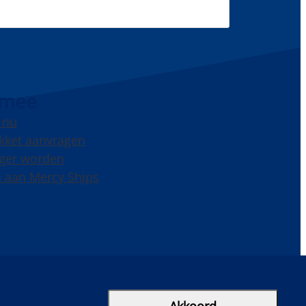
 mee
 nu
kket aanvragen
liger worden
 aan Mercy Ships
cebook
Instagram
LinkedIn
YouTube
Akkoord