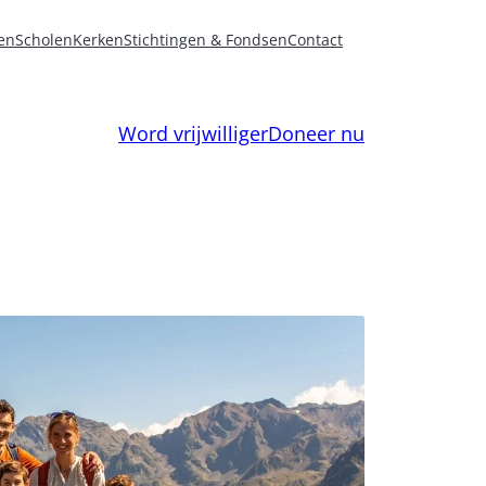
en
Scholen
Kerken
Stichtingen & Fondsen
Contact
Word vrijwilliger
Doneer nu