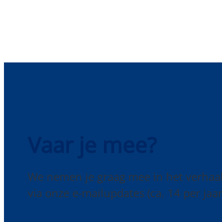
Vaar je mee?
We nemen je graag mee in het verhaa
via onze e-mailupdates (ca. 14 per jaar