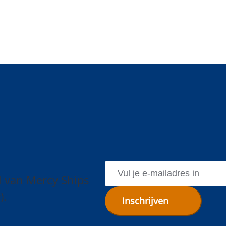
E
-
l van Mercy Ships
M
A
).
I
L
A