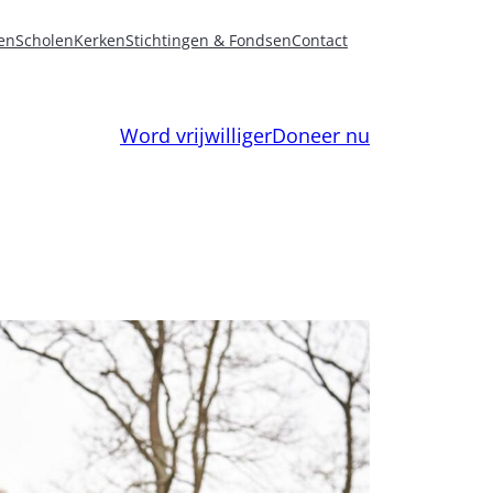
en
Scholen
Kerken
Stichtingen & Fondsen
Contact
Word vrijwilliger
Doneer nu