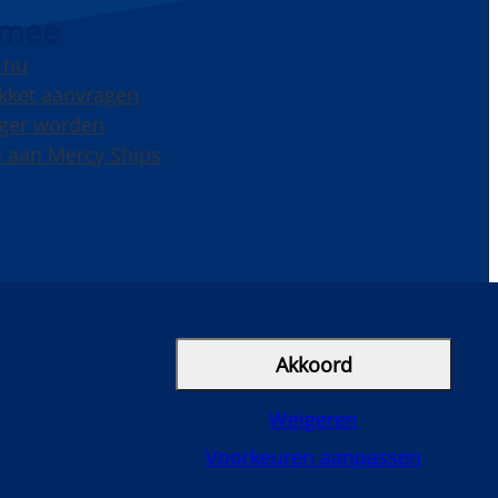
 mee
 nu
kket aanvragen
liger worden
 aan Mercy Ships
cebook
Instagram
LinkedIn
YouTube
Akkoord
Weigeren
Voorkeuren aanpassen