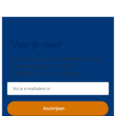
Vaar je mee?
We nemen je graag mee in het verhaal
van Mercy Ships via onze e-
mailupdates (ca. 14 per jaar).
E
-
M
A
I
L
A
D