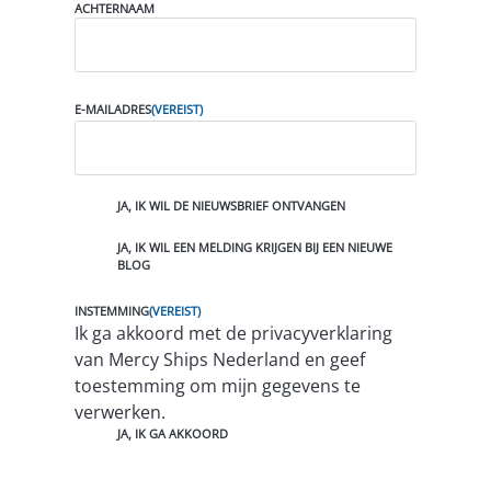
(
ACHTERNAAM
V
E
R
E
I
E-MAILADRES
(VEREIST)
S
T
)
A
JA, IK WIL DE NIEUWSBRIEF ONTVANGEN
A
N
JA, IK WIL EEN MELDING KRIJGEN BIJ EEN NIEUWE
M
BLOG
E
L
D
INSTEMMING
(VEREIST)
I
Ik ga akkoord met de privacyverklaring
N
van Mercy Ships Nederland en geef
G
E
toestemming om mijn gegevens te
N
verwerken.
JA, IK GA AKKOORD