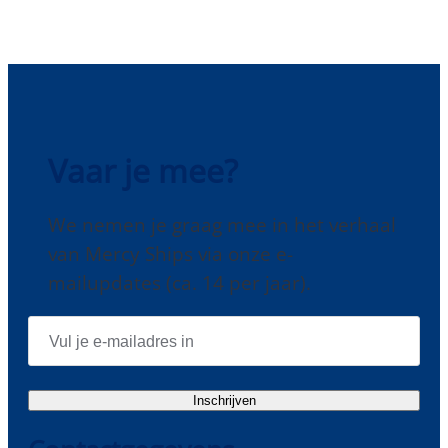
Vaar je mee?
We nemen je graag mee in het verhaal
van Mercy Ships via onze e-
mailupdates (ca. 14 per jaar).
E
-
M
A
I
Inschrijven
L
A
D