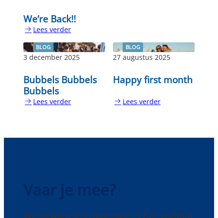
We’re Back!!
Lees verder
:
We’re
BLOG
BLOG
Back!!
3 december 2025
27 augustus 2025
Bubbels Bubbels
Happy first month
Bubbels
Lees verder
Lees verder
:
:
Bubbels
Happy
Bubbels
first
Bubbels
month
Vaar je mee?
We nemen je graag mee in het verhaal