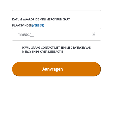
DATUM WAAROP DE MINI MERCY RUN GAAT
PLAATSVINDEN
(VEREIST)
M
M
C
IK WIL GRAAG CONTACT MET EEN MEDEWERKER VAN
s
O
MERCY SHIPS OVER DEZE ACTIE
l
N
T
a
A
s
C
T
h
M
D
E
T
D
M
s
E
D
l
E
a
W
E
s
R