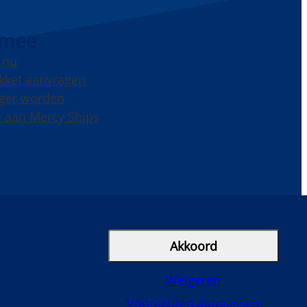
 mee
 nu
kket aanvragen
liger worden
 aan Mercy Ships
cebook
Instagram
LinkedIn
YouTube
Akkoord
Weigeren
Voorkeuren aanpassen