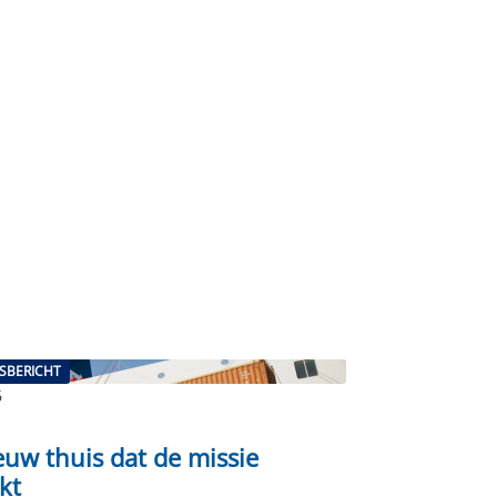
SBERICHT
6
euw thuis dat de missie
rkt