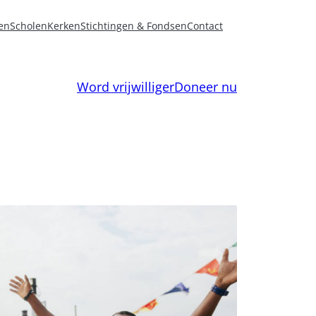
en
Scholen
Kerken
Stichtingen & Fondsen
Contact
Word vrijwilliger
Doneer nu