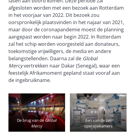
fasen aan boord komen. Deze periode zal
afgesloten worden met een bezoek aan Rotterdam
in het voorjaar van 2022. Dit bezoek zou
oorspronkelijk plaatsvinden in het najaar van 2021,
maar door de coronapandemie moest de planning
aangepast worden naar begin 2022. In Rotterdam
zal het schip worden voorgesteld aan donateurs,
toekomstige vrijwilligers, de media en andere
belangstellenden. Daarna zal de
Global
Mercy
vertrekken naar Dakar (Senegal), waar een
feestelijk Afrikamoment gepland staat vooraf aan
de ingebruikname.
De brug van de
Global
Een van de zes
Mercy
operatiekamers