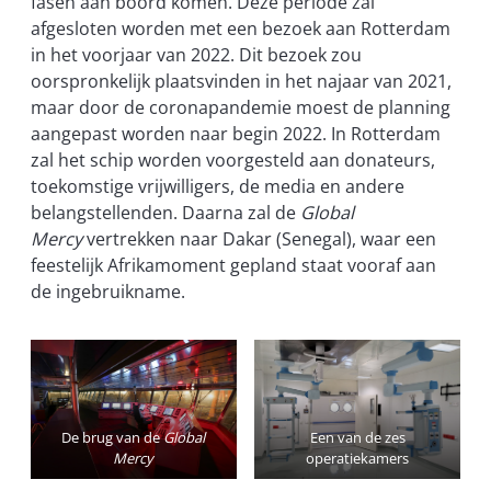
fasen aan boord komen. Deze periode zal
afgesloten worden met een bezoek aan Rotterdam
in het voorjaar van 2022. Dit bezoek zou
oorspronkelijk plaatsvinden in het najaar van 2021,
maar door de coronapandemie moest de planning
aangepast worden naar begin 2022. In Rotterdam
zal het schip worden voorgesteld aan donateurs,
toekomstige vrijwilligers, de media en andere
belangstellenden. Daarna zal de
Global
Mercy
vertrekken naar Dakar (Senegal), waar een
feestelijk Afrikamoment gepland staat vooraf aan
de ingebruikname.
De brug van de
Global
Een van de zes
Mercy
operatiekamers