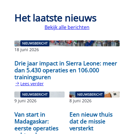
Het laatste nieuws
Bekijk alle berichten
NIEUWSBERICHT
18 juni 2026
Drie jaar impact in Sierra Leone: meer
dan 5.430 operaties en 106.000
trainingsuren
Lees verder
:
Drie
NIEUWSBERICHT
NIEUWSBERICHT
jaar
9 juni 2026
8 juni 2026
impact
in
Van start in
Een nieuw thuis
Sierra
Madagaskar:
dat de missie
Leone:
eerste operaties
versterkt
meer