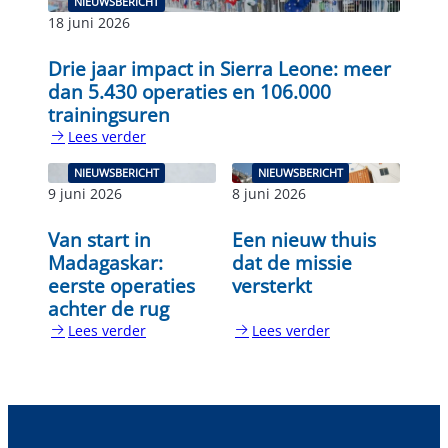
NIEUWSBERICHT
18 juni 2026
Drie jaar impact in Sierra Leone: meer
dan 5.430 operaties en 106.000
trainingsuren
Lees verder
:
Drie
NIEUWSBERICHT
NIEUWSBERICHT
jaar
9 juni 2026
8 juni 2026
impact
in
Van start in
Een nieuw thuis
Sierra
Madagaskar:
dat de missie
Leone:
eerste operaties
versterkt
meer
achter de rug
dan
Lees verder
Lees verder
5.430
:
:
operaties
Van
Een
en
start
nieuw
106.000
in
thuis
trainingsuren
Madagaskar:
dat
eerste
de