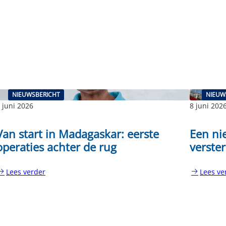
NIEUWSBERICHT
NIEUW
 juni 2026
8 juni 202
Van start in Madagaskar: eerste
Een ni
operaties achter de rug
verste
Lees verder
Lees ve
:
an
Een
tart
nieuw
n
thuis
adagaskar:
dat