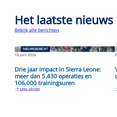
Het laatste nieuws
Bekijk alle berichten
NIEUWSBERICHT
18 juni 2026
9
Drie jaar impact in Sierra Leone:
meer dan 5.430 operaties en
106.000 trainingsuren
Lees verder
:
:
Drie
V
jaar
s
impact
i
in
M