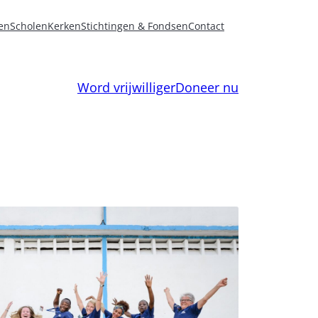
en
Scholen
Kerken
Stichtingen & Fondsen
Contact
Word vrijwilliger
Doneer nu