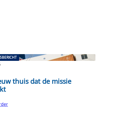
SBERICHT
6
euw thuis dat de missie
rkt
rder