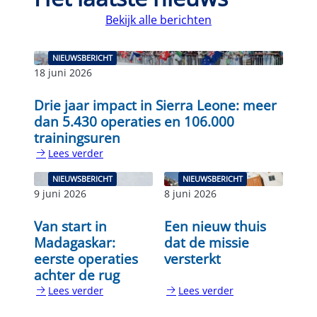
Bekijk alle berichten
NIEUWSBERICHT
18 juni 2026
Drie jaar impact in Sierra Leone: meer
dan 5.430 operaties en 106.000
trainingsuren
Lees verder
:
Drie
NIEUWSBERICHT
NIEUWSBERICHT
jaar
9 juni 2026
8 juni 2026
impact
in
Van start in
Een nieuw thuis
Sierra
Madagaskar:
dat de missie
Leone:
eerste operaties
versterkt
meer
achter de rug
dan
Lees verder
Lees verder
5.430
:
:
operaties
Van
Een