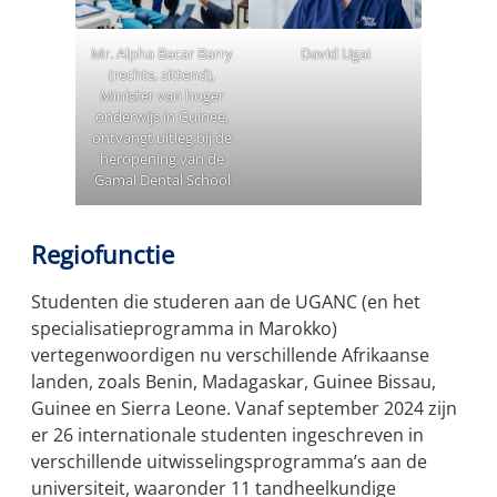
David Ugai
Mr. Alpha Bacar Barry
(rechts, zittend),
Minister van hoger
onderwijs in Guinee,
ontvangt uitleg bij de
heropening van de
Gamal Dental School
Regiofunctie
Studenten die studeren aan de UGANC (en het
specialisatieprogramma in Marokko)
vertegenwoordigen nu verschillende Afrikaanse
landen, zoals Benin, Madagaskar, Guinee Bissau,
Guinee en Sierra Leone. Vanaf september 2024 zijn
er 26 internationale studenten ingeschreven in
verschillende uitwisselingsprogramma’s aan de
universiteit, waaronder 11 tandheelkundige