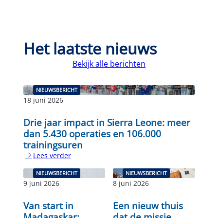
Het laatste nieuws
Bekijk alle berichten
NIEUWSBERICHT
18 juni 2026
Drie jaar impact in Sierra Leone: meer
dan 5.430 operaties en 106.000
trainingsuren
Lees verder
:
Drie
NIEUWSBERICHT
NIEUWSBERICHT
jaar
9 juni 2026
8 juni 2026
impact
in
Van start in
Een nieuw thuis
Sierra
Madagaskar:
dat de missie