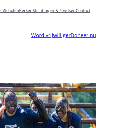
en
Scholen
Kerken
Stichtingen & Fondsen
Contact
Word vrijwilliger
Doneer nu