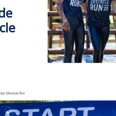
 de
cle
hips Obstacle Run