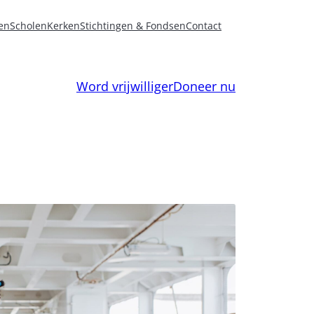
en
Scholen
Kerken
Stichtingen & Fondsen
Contact
Word vrijwilliger
Doneer nu