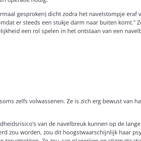
maal gesproken) dicht zodra het navelstompje eraf val
 omdat er steeds een stukje darm naar buiten komt.” 
ijkheid een rol spelen in het ontstaan van een navel
soms zelfs volwassenen. Ze is zich erg bewust van h
eidsrisico’s van de navelbreuk kunnen op de lange 
erd zou worden, zou dit hoogstwaarschijnlijk haar p
terugtrekken. Ze zou aan plagerijen en stigmatisatie 