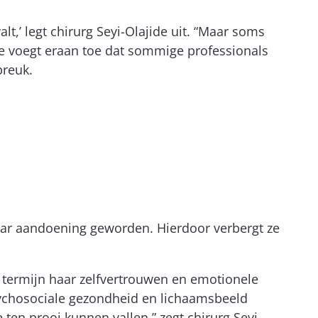
t,’ legt chirurg Seyi-Olajide uit. “Maar soms
Ze voegt eraan toe dat sommige professionals
breuk.
aar aandoening geworden. Hierdoor verbergt ze
termijn haar zelfvertrouwen en emotionele
sychosociale gezondheid en lichaamsbeeld
ten prooi kunnen vallen,” zegt chirurg Seyi-