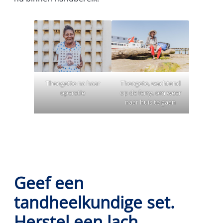
Theogette na haar
Theogete, wachtend
operatie
op de ferry, om weer
naar huis te gaan
Geef een
tandheelkundige set.
Herstel een lach.