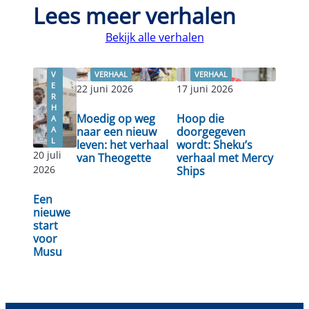
Lees meer verhalen
Bekijk alle verhalen
V
VERHAAL
VERHAAL
E
22 juni 2026
17 juni 2026
R
H
Moedig op weg
Hoop die
A
A
naar een nieuw
doorgegeven
L
leven: het verhaal
wordt: Sheku’s
20 juli
Lees
van Theogette
verhaal met Mercy
Lees verder
Lees verder
2026
Ships
verder
Een
nieuwe
start
voor
Musu