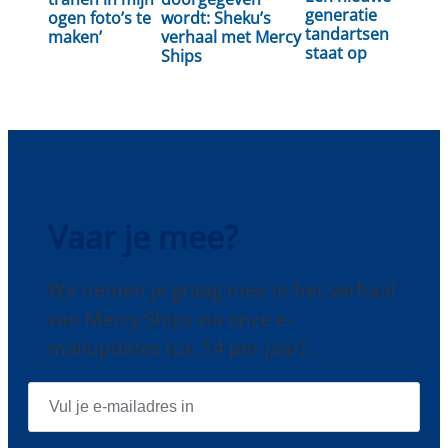
generatie
ogen foto’s te
wordt: Sheku’s
tandartsen
maken’
verhaal met Mercy
staat op
Ships
Vaar je mee?
We nemen je graag mee in het verhaal
van Mercy Ships via onze e-
mailupdates (ca. 14 per jaar).
E
-
M
A