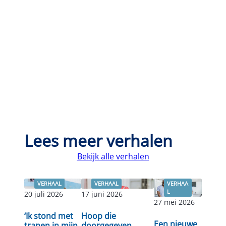
Lees meer verhalen
Bekijk alle verhalen
VERHAAL
VERHAAL
VERHAA
L
20 juli 2026
17 juni 2026
27 mei 2026
Lees
‘Ik stond met
Hoop die
Lees verder
Lees verder
Een nieuwe
verder
tranen in mijn
doorgegeven