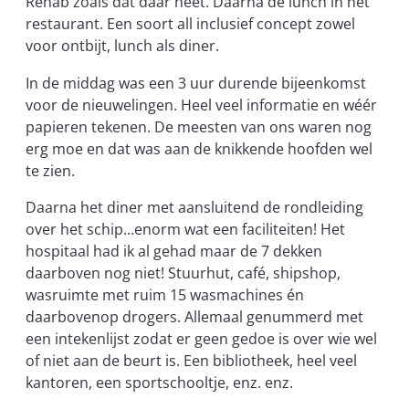
Rehab zoals dat daar heet. Daarna de lunch in het
restaurant. Een soort all inclusief concept zowel
voor ontbijt, lunch als diner.
In de middag was een 3 uur durende bijeenkomst
voor de nieuwelingen. Heel veel informatie en wéér
papieren tekenen. De meesten van ons waren nog
erg moe en dat was aan de knikkende hoofden wel
te zien.
Daarna het diner met aansluitend de rondleiding
over het schip…enorm wat een faciliteiten! Het
hospitaal had ik al gehad maar de 7 dekken
daarboven nog niet! Stuurhut, café, shipshop,
wasruimte met ruim 15 wasmachines én
daarbovenop drogers. Allemaal genummerd met
een intekenlijst zodat er geen gedoe is over wie wel
of niet aan de beurt is. Een bibliotheek, heel veel
kantoren, een sportschooltje, enz. enz.