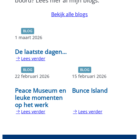
boord? Lees hier al mijn blogs.
Bekijk alle blogs
BLOG
1 maart 2026
De laatste dagen…
Lees verder
:
De
BLOG
BLOG
laatste
22 februari 2026
15 februari 2026
dagen…
Peace Museum en
Bunce Island
leuke momenten
op het werk
Lees verder
Lees verder
:
:
Peace
Bunce
Museum
Island
en