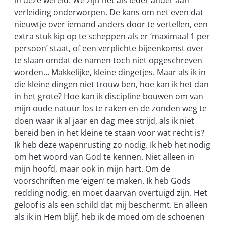
in deze wereld. We zijn net als ieder ander aan
verleiding onderworpen. De kans om net even dat
nieuwtje over iemand anders door te vertellen, een
extra stuk kip op te scheppen als er ‘maximaal 1 per
persoon’ staat, of een verplichte bijeenkomst over
te slaan omdat de namen toch niet opgeschreven
worden… Makkelijke, kleine dingetjes. Maar als ik in
die kleine dingen niet trouw ben, hoe kan ik het dan
in het grote? Hoe kan ik discipline bouwen om van
mijn oude natuur los te raken en de zonden weg te
doen waar ik al jaar en dag mee strijd, als ik niet
bereid ben in het kleine te staan voor wat recht is?
Ik heb deze wapenrusting zo nodig. Ik heb het nodig
om het woord van God te kennen. Niet alleen in
mijn hoofd, maar ook in mijn hart. Om de
voorschriften me ‘eigen’ te maken. Ik heb Gods
redding nodig, en moet daarvan overtuigd zijn. Het
geloof is als een schild dat mij beschermt. En alleen
als ik in Hem blijf, heb ik de moed om de schoenen