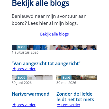
Bekijk alle blogs
Benieuwd naar mijn avontuur aan
boord? Lees hier al mijn blogs.
Bekijk alle blogs
BLOG
1 augustus 2026
“Van aangezicht tot aangezicht”
Lees verder
:
“Van
BLOG
BLOG
aangezicht
30 juni 2026
30 mei 2026
tot
aangezicht”
Hartverwarmend
Zonder de liefde
leidt het tot niets
Lees verder
Lees verder
:
: