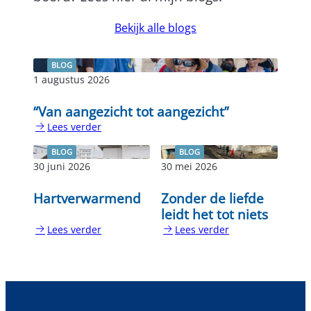
Bekijk alle blogs
BLOG
1 augustus 2026
“Van aangezicht tot aangezicht”
Lees verder
:
“Van
BLOG
BLOG
aangezicht
30 juni 2026
30 mei 2026
tot
aangezicht”
Hartverwarmend
Zonder de liefde
leidt het tot niets
Lees verder
Lees verder
:
:
Hartverwarmend
Zonder
de
liefde
leidt
het