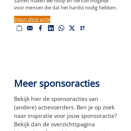
Samen maken we hoop en herstel mogelijk
voor mensen die dat het hardst nodig hebben.
Steun deze actie
L
E
F
L
W
X
Q
i
-
a
i
h
R
n
m
c
n
a
k
a
e
k
t
k
o
i
b
e
s
p
l
o
d
A
i
Meer sponsoracties
o
I
p
ë
k
n
p
r
Bekijk hier de sponsoracties van
e
n
(andere) actievoerders. Ben je op zoek
naar inspiratie voor jouw sponsoractie?
Bekijk dan de overzichtspagina