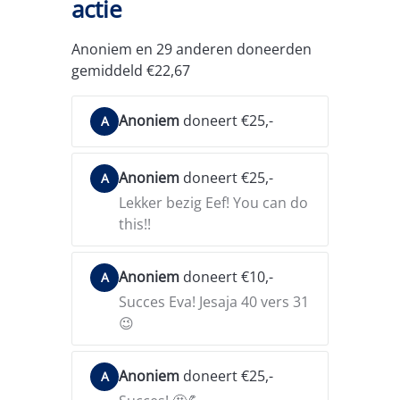
actie
Anoniem en 29 anderen doneerden
gemiddeld €22,67
Anoniem
doneert €25,-
A
Anoniem
doneert €25,-
A
Lekker bezig Eef! You can do
this!!
Anoniem
doneert €10,-
A
Succes Eva! Jesaja 40 vers 31
😉
Anoniem
doneert €25,-
A