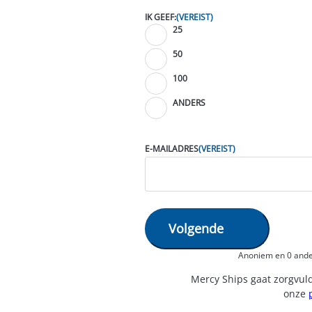
IK GEEF:
(VEREIST)
25
50
100
ANDERS
E-MAILADRES
(VEREIST)
Anoniem en 0 and
Mercy Ships gaat zorgvul
onze