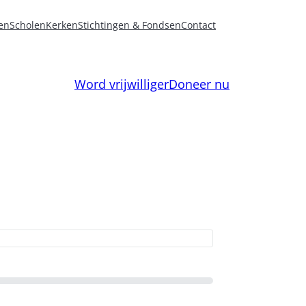
en
Scholen
Kerken
Stichtingen & Fondsen
Contact
Word vrijwilliger
Doneer nu