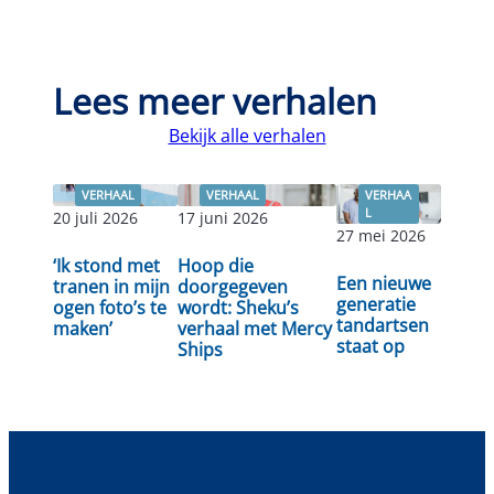
Lees meer verhalen
Bekijk alle verhalen
VERHAAL
VERHAAL
VERHAA
L
20 juli 2026
17 juni 2026
27 mei 2026
Lees
‘Ik stond met
Hoop die
Lees verder
Lees verder
Een nieuwe
verder
tranen in mijn
doorgegeven
generatie
ogen foto’s te
wordt: Sheku’s
tandartsen
maken’
verhaal met Mercy
staat op
Ships