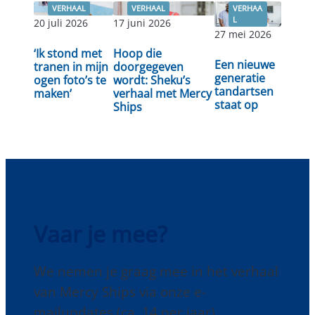
VERHAAL
VERHAAL
VERHAA
L
20 juli 2026
17 juni 2026
27 mei 2026
Lees
‘Ik stond met
Hoop die
Lees verder
Lees verder
Een nieuwe
verder
tranen in mijn
doorgegeven
generatie
ogen foto’s te
wordt: Sheku’s
tandartsen
maken’
verhaal met Mercy
staat op
Ships
Vaar je mee?
We nemen je graag mee in het verhaal
van Mercy Ships via onze e-
mailupdates (ca. 14 per jaar).