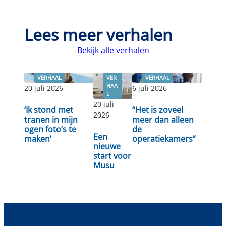
Lees meer verhalen
Bekijk alle verhalen
VERHAAL
VER
VERHAAL
HAA
20 juli 2026
6 juli 2026
L
20 juli
‘Ik stond met
“Het is zoveel
2026
Lees
tranen in mijn
meer dan alleen
Lees verder
Lees verder
verder
ogen foto’s te
de
Een
maken’
operatiekamers”
nieuwe
start voor
Musu