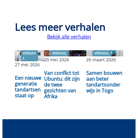
Lees meer verhalen
Bekijk alle verhalen
VERHAA
VERHAAL
VERHAAL
L
20 mei 2026
26 maart 2026
27 mei 2026
Lees
Van conflict tot
Samen bouwen
Lees verder
Lees verder
Een nieuwe
verder
Ubuntu: dit zijn
aan beter
generatie
de twee
tandartsonder
tandartsen
gezichten van
wijs in Togo
staat op
Afrika