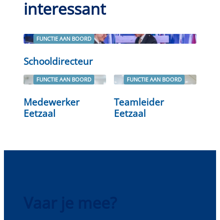
interessant
FUNCTIE AAN BOORD
Lees verder
Schooldirecteur
FUNCTIE AAN BOORD
FUNCTIE AAN BOORD
Lees verder
Lees verder
Medewerker
Teamleider
Eetzaal
Eetzaal
Vaar je mee?