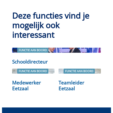
Deze functies vind je
mogelijk ook
interessant
FUNCTIE AAN BOORD
Lees verder
Schooldirecteur
FUNCTIE AAN BOORD
FUNCTIE AAN BOORD
Lees verder
Lees verder
Medewerker
Teamleider
Eetzaal
Eetzaal