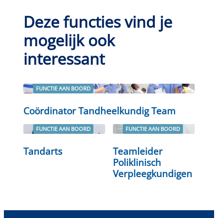
Deze functies vind je
mogelijk ook
interessant
FUNCTIE AAN BOORD
Lees verder
Coördinator Tandheelkundig Team
FUNCTIE AAN BOORD
FUNCTIE AAN BOORD
Tandarts
Teamleider
Lees verder
Lees verder
Poliklinisch
Verpleegkundigen