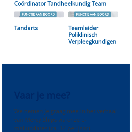
Coördinator Tandheelkundig Team
FUNCTIE AAN BOORD
FUNCTIE AAN BOORD
Tandarts
Teamleider
Lees verder
Lees verder
Poliklinisch
Verpleegkundigen
Vaar je mee?
We nemen je graag mee in het verhaal
van Mercy Ships via onze e-
mailupdates (ca. 14 per jaar).