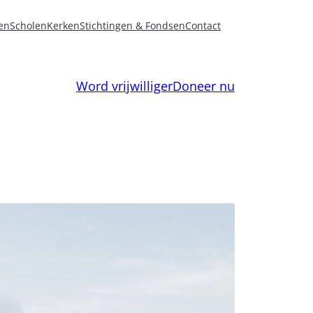
en
Scholen
Kerken
Stichtingen & Fondsen
Contact
Word vrijwilliger
Doneer nu