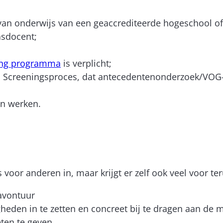
an onderwijs van een geaccrediteerde hogeschool of u
lasdocent;
ng programma
is verplicht;
id Screeningsproces, dat antecedentenonderzoek/VOG
en werken.
os voor anderen in, maar krijgt er zelf ook veel voor te
 avontuur
heden in te zetten en concreet bij te dragen aan de
ten te geven