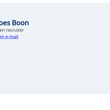
oes Boon
n recruiter
en e-mail