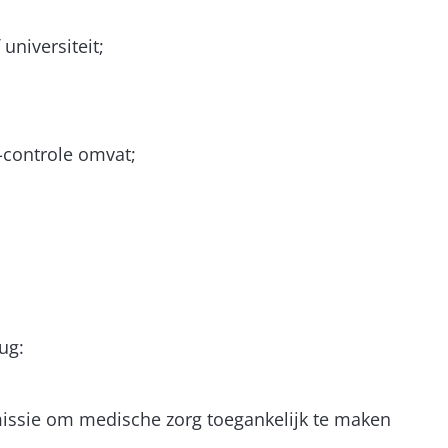
niversiteit;
-controle omvat;
rug:
 missie om medische zorg toegankelijk te maken