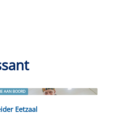
ssant
IE AAN BOORD
rder
ider Eetzaal