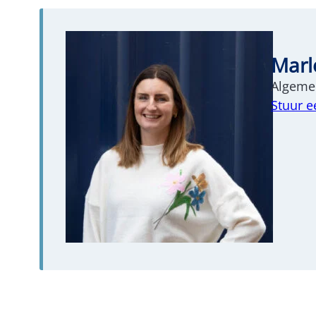
Marl
Algemee
Stuur e