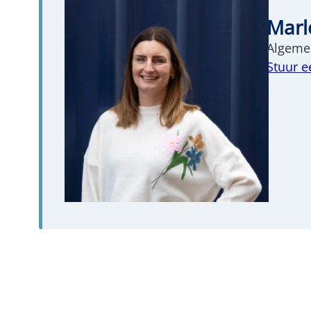
Marl
Algemee
Stuur e