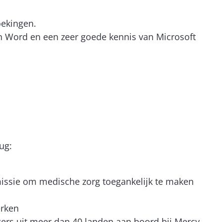
oekingen.
an Word en een zeer goede kennis van Microsoft
rug:
 missie om medische zorg toegankelijk te maken
erken
gers uit meer dan 40 landen aan boord bij Mercy