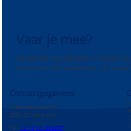
Vaar je mee?
We nemen je graag mee in het verhaa
via onze e-mailupdates (ca. 14 per jaar
Contactgegevens
O
V
Ridderkerkstraat 20
G
3076 JW Rotterdam
O
O
Tel:
+31 (0)10 4102877