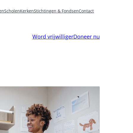
en
Scholen
Kerken
Stichtingen & Fondsen
Contact
Word vrijwilliger
Doneer nu