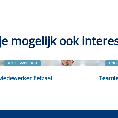
je mogelijk ook intere
FUNCTIE AAN BOORD
FUNCT
Lees verder
Lees ve
Medewerker Eetzaal
Teamle