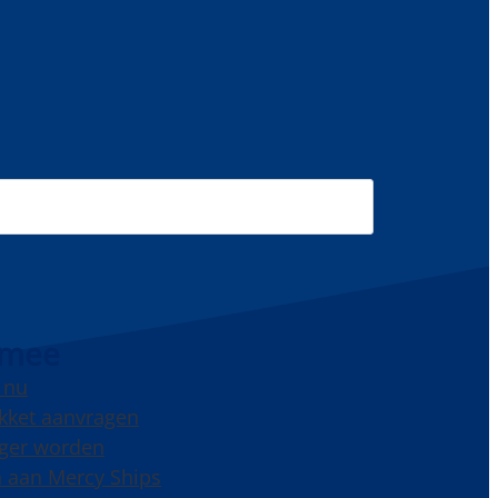
 mee
 nu
kket aanvragen
liger worden
 aan Mercy Ships