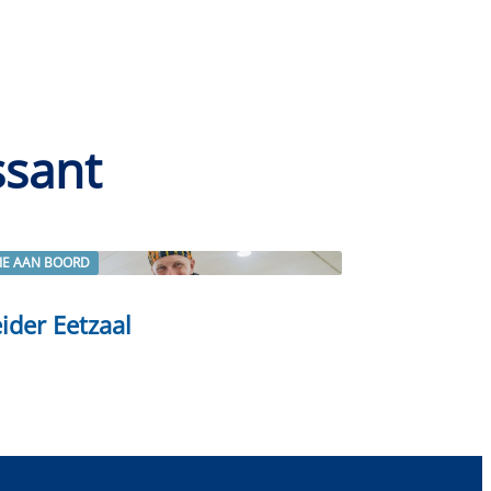
ssant
IE AAN BOORD
rder
ider Eetzaal