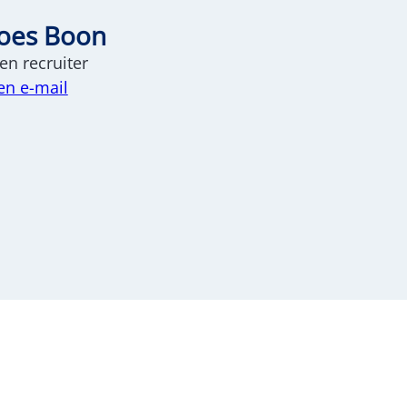
oes Boon
n recruiter
en e-mail