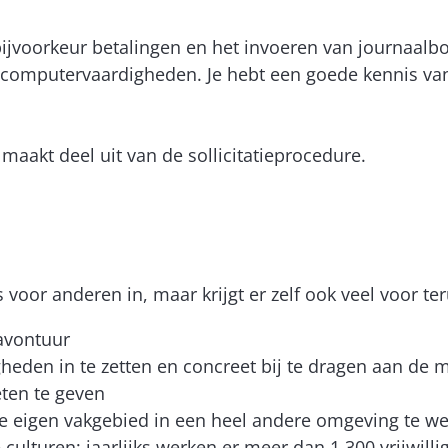
, bijvoorkeur betalingen en het invoeren van journaalb
en computervaardigheden. Je hebt een goede kennis v
akt deel uit van de sollicitatieprocedure.
os voor anderen in, maar krijgt er zelf ook veel voor te
 avontuur
heden in te zetten en concreet bij te dragen aan de
ten te geven
je eigen vakgebied in een heel andere omgeving te w
ulturen; jaarlijks werken er meer dan 1.300 vrijwilli