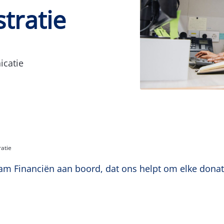
tratie
catie
atie
m Financiën aan boord, dat ons helpt om elke donat