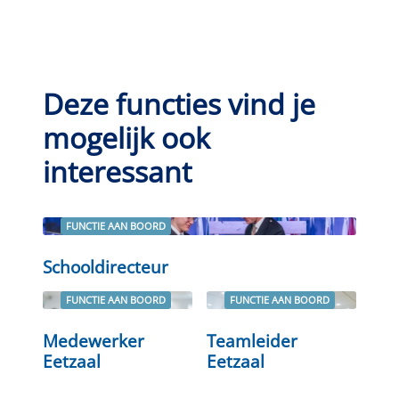
Deze functies vind je
mogelijk ook
interessant
FUNCTIE AAN BOORD
Lees verder
Schooldirecteur
FUNCTIE AAN BOORD
FUNCTIE AAN BOORD
Lees verder
Lees verder
Medewerker
Teamleider
Eetzaal
Eetzaal