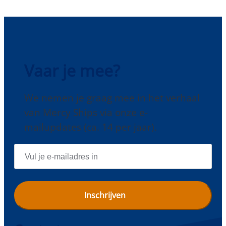
Vaar je mee?
We nemen je graag mee in het verhaal
van Mercy Ships via onze e-
mailupdates (ca. 14 per jaar).
E
-
M
A
I
L
A
D
R
E