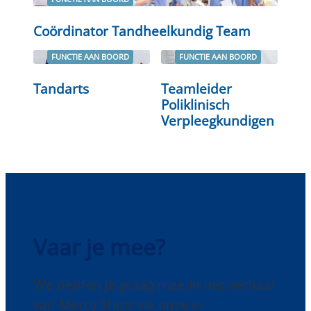
Lees verder
Coördinator Tandheelkundig Team
FUNCTIE AAN BOORD
FUNCTIE AAN BOORD
Tandarts
Teamleider
Lees verder
Lees verder
Poliklinisch
Verpleegkundigen
Vaar je mee?
We nemen je graag mee in het verhaal
van Mercy Ships via onze e-