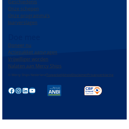
Geschiedenis
Onze schepen
Onze programma’s
Jaarverslagen
Doe mee
Doneer nu
Actiepakket aanvragen
Vrijwilliger worden
Nalaten aan Mercy Ships
© Mercy Ships Nederland
Toegankelijkheid
Disclaimer
Privacyverklaring
Facebook
Instagram
LinkedIn
YouTube