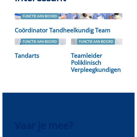
FUNCTIE AAN BOORD
Lees verder
Coördinator Tandheelkundig Team
FUNCTIE AAN BOORD
FUNCTIE AAN BOORD
Tandarts
Teamleider
Lees verder
Lees verder
Poliklinisch
Verpleegkundigen
Vaar je mee?