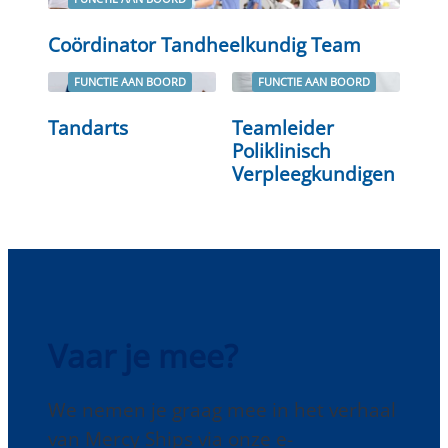
Lees verder
Coördinator Tandheelkundig Team
FUNCTIE AAN BOORD
FUNCTIE AAN BOORD
Tandarts
Teamleider
Lees verder
Lees verder
Poliklinisch
Verpleegkundigen
Vaar je mee?
We nemen je graag mee in het verhaal
van Mercy Ships via onze e-