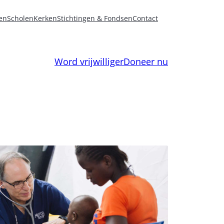
en
Scholen
Kerken
Stichtingen & Fondsen
Contact
Word vrijwilliger
Doneer nu