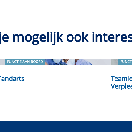
je mogelijk ook intere
FUNCTIE AAN BOORD
FUNCT
Lees verder
Lees ve
Tandarts
Teamle
Verple