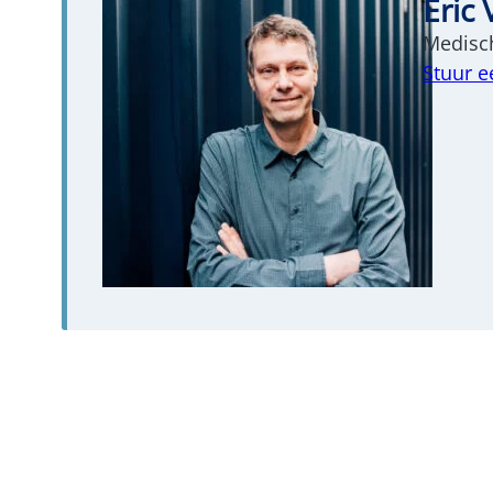
Eric 
Medisch
Stuur e