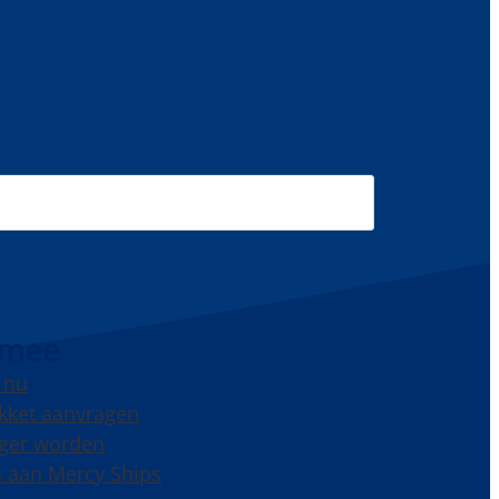
 mee
 nu
kket aanvragen
liger worden
 aan Mercy Ships