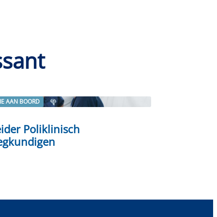
ssant
IE AAN BOORD
rder
ider Poliklinisch
egkundigen