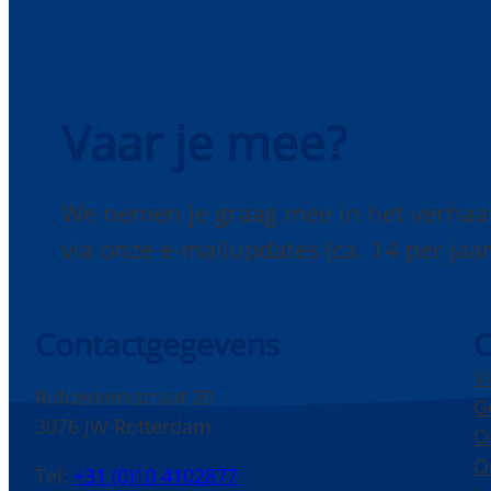
Vaar je mee?
We nemen je graag mee in het verhaa
via onze e-mailupdates (ca. 14 per jaar
Contactgegevens
O
V
Ridderkerkstraat 20
G
3076 JW Rotterdam
O
O
Tel:
+31 (0)10 4102877