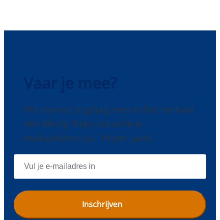
Vaar je mee?
We nemen je graag mee in het verhaal
van Mercy Ships via onze e-
mailupdates (ca. 14 per jaar).
E
-
M
A
I
L
A
D